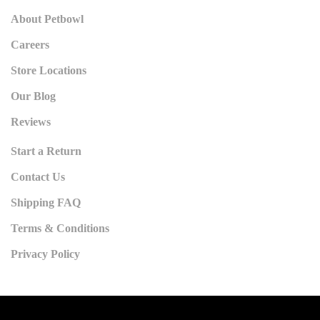
About Petbowl
Careers
Store Locations
Our Blog
Reviews
Start a Return
Contact Us
Shipping FAQ
Terms & Conditions
Privacy Policy