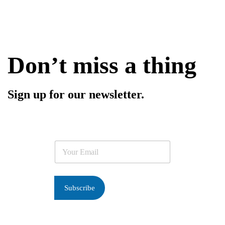
Don’t miss a thing
Sign up for our newsletter.
E
m
a
i
l
Subscribe
*